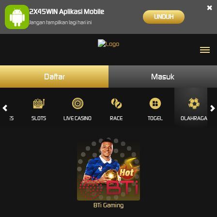
×
2X45WIN Aplikasi Mobile
UNDUH
Jangan tampilkan lagi hari ini
Daftar
Masuk
GAMES
SLOTS
LIVE CASINO
RACE
TOGEL
OLAHRAGA
BTi Gaming