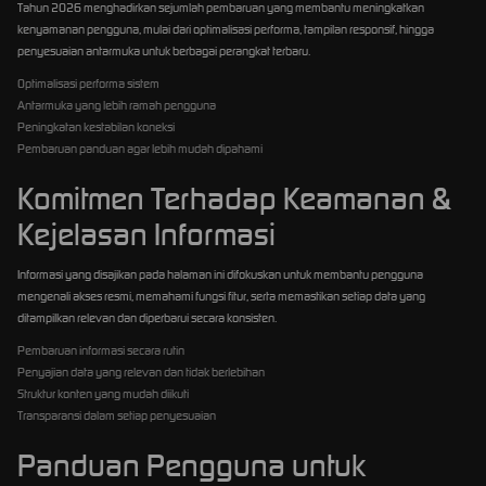
Tahun 2026 menghadirkan sejumlah pembaruan yang membantu meningkatkan
kenyamanan pengguna, mulai dari optimalisasi performa, tampilan responsif, hingga
penyesuaian antarmuka untuk berbagai perangkat terbaru.
Optimalisasi performa sistem
Antarmuka yang lebih ramah pengguna
Peningkatan kestabilan koneksi
Pembaruan panduan agar lebih mudah dipahami
Komitmen Terhadap Keamanan &
Kejelasan Informasi
Informasi yang disajikan pada halaman ini difokuskan untuk membantu pengguna
mengenali akses resmi, memahami fungsi fitur, serta memastikan setiap data yang
ditampilkan relevan dan diperbarui secara konsisten.
Pembaruan informasi secara rutin
Penyajian data yang relevan dan tidak berlebihan
Struktur konten yang mudah diikuti
Transparansi dalam setiap penyesuaian
Panduan Pengguna untuk