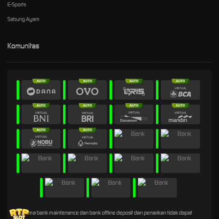
E-Sports
Sabung Ayam
Komunitas
* Selama bank maintenance dan bank offline deposit dan penarikan tidak dapat