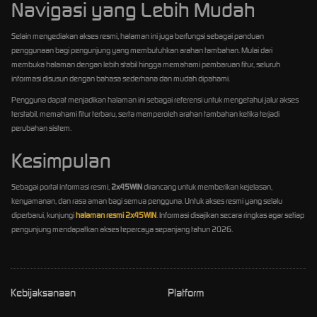
Navigasi yang Lebih Mudah
Selain menyediakan akses resmi, halaman ini juga berfungsi sebagai panduan
penggunaan bagi pengunjung yang membutuhkan arahan tambahan. Mulai dari
membuka halaman dengan lebih stabil hingga memahami pembaruan fitur, seluruh
informasi disusun dengan bahasa sederhana dan mudah dipahami.
Pengguna dapat menjadikan halaman ini sebagai referensi untuk mengetahui jalur akses
terstabil, memahami fitur terbaru, serta memperoleh arahan tambahan ketika terjadi
perubahan sistem.
Kesimpulan
Sebagai portal informasi resmi,
2x45WIN
dirancang untuk memberikan kejelasan,
kenyamanan, dan rasa aman bagi semua pengguna. Untuk akses resmi yang selalu
diperbarui, kunjungi
halaman resmi 2x45WIN
. Informasi disajikan secara ringkas agar setiap
pengunjung mendapatkan akses tepercaya sepanjang tahun 2026.
Kebijaksanaan
Platform