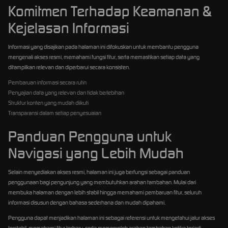
Komitmen Terhadap Keamanan &
Kejelasan Informasi
Informasi yang disajikan pada halaman ini difokuskan untuk membantu pengguna
mengenali akses resmi, memahami fungsi fitur, serta memastikan setiap data yang
ditampilkan relevan dan diperbarui secara konsisten.
Pembaruan informasi secara rutin
Penyajian data yang relevan dan tidak berlebihan
Struktur konten yang mudah diikuti
Transparansi dalam setiap penyesuaian
Panduan Pengguna untuk
Navigasi yang Lebih Mudah
Selain menyediakan akses resmi, halaman ini juga berfungsi sebagai panduan
penggunaan bagi pengunjung yang membutuhkan arahan tambahan. Mulai dari
membuka halaman dengan lebih stabil hingga memahami pembaruan fitur, seluruh
informasi disusun dengan bahasa sederhana dan mudah dipahami.
Pengguna dapat menjadikan halaman ini sebagai referensi untuk mengetahui jalur akses
terstabil, memahami fitur terbaru, serta memperoleh arahan tambahan ketika terjadi