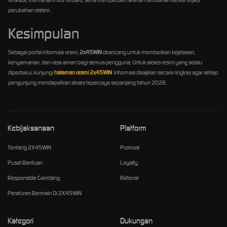
perubahan sistem.
Kesimpulan
Sebagai portal informasi resmi,
2x45WIN
dirancang untuk memberikan kejelasan,
kenyamanan, dan rasa aman bagi semua pengguna. Untuk akses resmi yang selalu
diperbarui, kunjungi
halaman resmi 2x45WIN
. Informasi disajikan secara ringkas agar setiap
pengunjung mendapatkan akses tepercaya sepanjang tahun 2026.
Kebijaksanaan
Platform
Tentang 2X45WIN
Promosi
Pusat Bantuan
Loyalty
Responsible Gambling
Referral
Peraturan Bermain Di 2X45WIN
Kategori
Dukungan