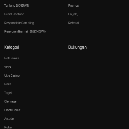
Tentang 2X45WIN
Promosi
Pusat Bantuan
Loyalty
Responsible Gambling
Referral
Peraturan Bermain Di 2X45WIN
Kategori
Dukungan
Hot Games
Slots
Live Casino
Race
Togel
Olahraga
Crash Game
Arcade
Poker