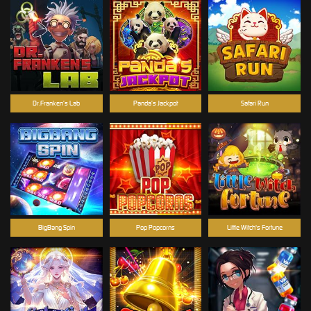
Dr.Franken’s Lab
Panda’s Jackpot
Safari Run
BigBang Spin
Pop Popcorns
Little Witch's Fortune