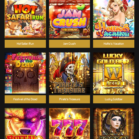
Hot Safari Run
Jam Crush
Hottie’s Vacation
Festival of the Dead
Pirate's Treasure
Lucky Goldbar