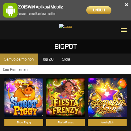
×
2X45WIN Aplikasi Mobile
UNDUH
Jangan tampilkan lagi hari ini
BIGPOT
Semua permainan
Top 20
Slots
Shoot Piggy
Fiesta Frenzy
Jewely Spin