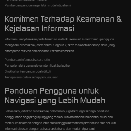
Pembaruan panduan agar lebih mudah dipahami
Komitmen Terhadap Keamanan &
Kejelasan Informasi
Informasi yang disajikan pada halaman ini difokuskan untuk membantu pengguna
mengenali akses resmi, memahami fungsi fitur, serta memastikan setiap data yang
ditampilkan relevan dan diperbarui secara konsisten.
Pembaruan informasi secara rutin
Penyajian data yang relevan dan tidak berlebihan
Struktur konten yang mudah diikuti
Transparansi dalam setiap penyesuaian
Panduan Pengguna untuk
Navigasi yang Lebih Mudah
Selain menyediakan akses resmi, halaman ini juga berfungsi sebagai panduan
penggunaan bagi pengunjung yang membutuhkan arahan tambahan. Mulai dari
membuka halaman dengan lebih stabil hingga memahami pembaruan fitur, seluruh
informasi disusun dengan bahasa sederhana dan mudah dipahami.