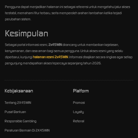
Pengguna dapat menjadikan halaman ini sebagai referensi untuk mengetahui jalur akses
terstabil, memahami fitur terbaru, serta memperoleh arahan tambahan ketika terjadi
perubahan sistem.
Kesimpulan
Sebagai portal informasi resmi,
2x45WIN
dirancang untuk memberikan kejelasan,
kenyamanan, dan rasa aman bagi semua pengguna. Untuk akses resmi yang selalu
diperbarui, kunjungi
halaman resmi 2x45WIN
. Informasi disajikan secara ringkas agar setiap
pengunjung mendapatkan akses tepercaya sepanjang tahun 2026.
Kebijaksanaan
Platform
Tentang 2X45WIN
Promosi
Pusat Bantuan
Loyalty
Responsible Gambling
Referral
Peraturan Bermain Di 2X45WIN