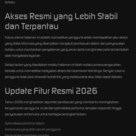
terbaru.
Akses Resmi yang Lebih Stabil
dan Terpantau
Fokus utama halaman ini adalah memastikan pengguna selalu mendapatkan jalur akses
yang stabil. Informasi yang ditampilkan mengikuti pembaruan sistem dan penyesuaian
terbaru untuk memberikan pengalaman yang aman serta menghindari potensi hambatan
saat mengakses layanan.
Setiap tautan yang disediakan melalui halaman ini telah melalui proses pengecekan
berkala untuk memastikan kelayakan akses dan keamanan teknisnya. Dengan cara ini,
pengguna tidak perlu khawatir terkait link yang kadaluwarsa atau tidak dapat diakses.
Update Fitur Resmi 2026
Tahun 2026 menghadirkan sejumlah pembaruan yang membantu meningkatkan
kenyamanan pengguna, mulai dari optimalisasi performa, tampilan responsif, hingga
penyesuaian antarmuka untuk berbagai perangkat terbaru.
Optimalisasi performa sistem
Antarmuka yang lebih ramah pengguna
Peningkatan kestabilan koneksi