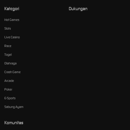
Kategori
Dukungan
Hot Games
Slots
Live Casino
Race
Togel
Olahraga
Crash Game
Arcade
Poker
E-Sports
Sabung Ayam
Komunitas