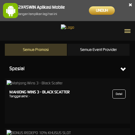
×
2X45WIN Aplikasi Mobile
UNDUH
Jangan tampilkan lagi hari ini
Semua Promosi
Semua Event Provider
Spesial
MAHJONG WINS 3 - BLACK SCATTER
Detail
Tanggal akhir:
-