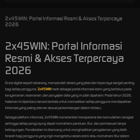
2x45WIN: Portal Informasi Resmi & Akses Terpercaya
2026
2x45WIN: Portal Informasi
Resmi & Akses Terpercaya
2026
Di era digital seperti sekarang, memperoleh akses yang jelas dan tepercaya sangat penting
bagi setiap pengguna.
2x45WIN
hadir sebagai portal informasi resmi yang berfokus pada
kenyamanan, keamanan, dan penyajian data yang mudah dipahami. Pada tahun 2026,
halaman ini diperbarui secara berkala untuk memastikan setiap pengguna mendapatkan
informasi yang paling relevan sesuai perkembangan sistem terbaru.
Sebagai platform informasi, 2x45WIN menekankan transparansi dan kemudahan navigasi
sehingga setiap pengunjung dapat memahami panduan, fitur, dan pembaruan tanpa
kebingungan. Pendekatan ini dirancang untuk menghadirkan pengalaman yang lebih
terarah bagi pengguna yang ingin mengetahui akses resmi atau memahami fitur sistem