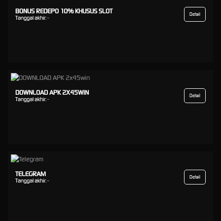
BONUS REDEPO 10% KHUSUS SLOT
Detail
Tanggal akhir:
-
DOWNLOAD APK 2X45WIN
Detail
Tanggal akhir:
-
TELEGRAM
Detail
Tanggal akhir:
-