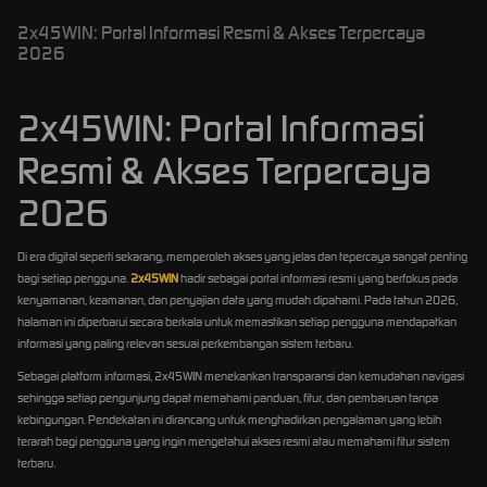
2x45WIN: Portal Informasi Resmi & Akses Terpercaya
2026
2x45WIN: Portal Informasi
Resmi & Akses Terpercaya
2026
Di era digital seperti sekarang, memperoleh akses yang jelas dan tepercaya sangat penting
bagi setiap pengguna.
2x45WIN
hadir sebagai portal informasi resmi yang berfokus pada
kenyamanan, keamanan, dan penyajian data yang mudah dipahami. Pada tahun 2026,
halaman ini diperbarui secara berkala untuk memastikan setiap pengguna mendapatkan
informasi yang paling relevan sesuai perkembangan sistem terbaru.
Sebagai platform informasi, 2x45WIN menekankan transparansi dan kemudahan navigasi
sehingga setiap pengunjung dapat memahami panduan, fitur, dan pembaruan tanpa
kebingungan. Pendekatan ini dirancang untuk menghadirkan pengalaman yang lebih
terarah bagi pengguna yang ingin mengetahui akses resmi atau memahami fitur sistem
terbaru.