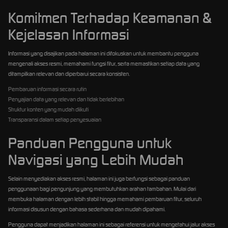
Komitmen Terhadap Keamanan &
Kejelasan Informasi
Informasi yang disajikan pada halaman ini difokuskan untuk membantu pengguna
mengenali akses resmi, memahami fungsi fitur, serta memastikan setiap data yang
ditampilkan relevan dan diperbarui secara konsisten.
Pembaruan informasi secara rutin
Penyajian data yang relevan dan tidak berlebihan
Struktur konten yang mudah diikuti
Transparansi dalam setiap penyesuaian
Panduan Pengguna untuk
Navigasi yang Lebih Mudah
Selain menyediakan akses resmi, halaman ini juga berfungsi sebagai panduan
penggunaan bagi pengunjung yang membutuhkan arahan tambahan. Mulai dari
membuka halaman dengan lebih stabil hingga memahami pembaruan fitur, seluruh
informasi disusun dengan bahasa sederhana dan mudah dipahami.
Pengguna dapat menjadikan halaman ini sebagai referensi untuk mengetahui jalur akses