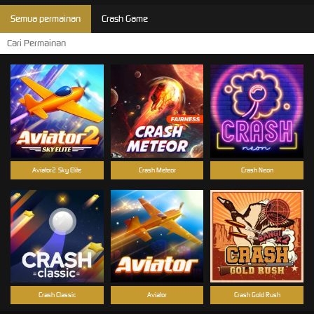
Semua permainan
Crash Game
Aviator2-Sky Elite
Crash Meteor
Crash Neon
Crash Classic
Aviator
Crash Gold Rush