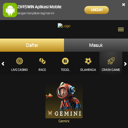
×
2X45WIN Aplikasi Mobile
UNDUH
Jangan tampilkan lagi hari ini
Daftar
Masuk
S
LIVE CASINO
RACE
TOGEL
OLAHRAGA
CRASH GAME
Gemini