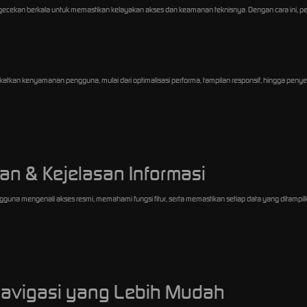
ngecekan berkala untuk memastikan kelayakan akses dan keamanan teknisnya. Dengan cara ini, peng
 kenyamanan pengguna, mulai dari optimalisasi performa, tampilan responsif, hingga penyes
n & Kejelasan Informasi
guna mengenali akses resmi, memahami fungsi fitur, serta memastikan setiap data yang ditampilk
avigasi yang Lebih Mudah