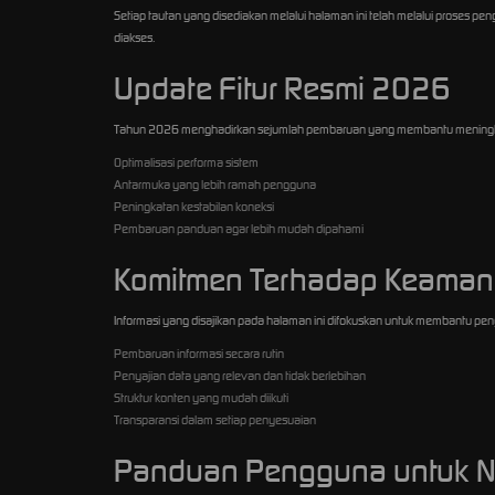
Setiap tautan yang disediakan melalui halaman ini telah melalui proses pe
diakses.
Update Fitur Resmi 2026
Tahun 2026 menghadirkan sejumlah pembaruan yang membantu meningkatkan
Optimalisasi performa sistem
Antarmuka yang lebih ramah pengguna
Peningkatan kestabilan koneksi
Pembaruan panduan agar lebih mudah dipahami
Komitmen Terhadap Keamana
Informasi yang disajikan pada halaman ini difokuskan untuk membantu peng
Pembaruan informasi secara rutin
Penyajian data yang relevan dan tidak berlebihan
Struktur konten yang mudah diikuti
Transparansi dalam setiap penyesuaian
Panduan Pengguna untuk N