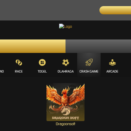
INO
RACE
TOGEL
OLAHRAGA
CRASH GAME
ARCADE
Dragoonsoft