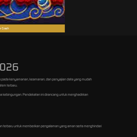
r Crash
2026
okus pada kenyamanan, keamanan, dan penyajian data yang mudah
tem terbaru.
a kebingungan. Pendekatan ini dirancang untuk menghadirkan
aian terbaru untuk memberikan pengalaman yang aman serta menghindari