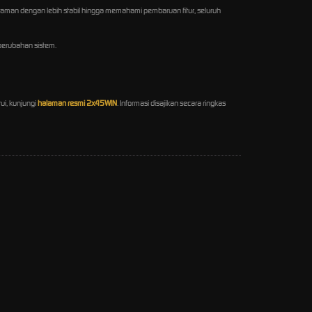
man dengan lebih stabil hingga memahami pembaruan fitur, seluruh
 perubahan sistem.
ui, kunjungi
halaman resmi 2x45WIN
. Informasi disajikan secara ringkas