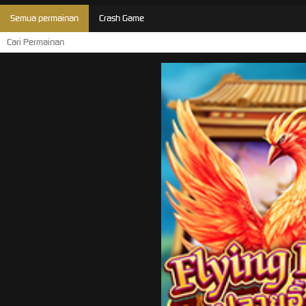
Semua permainan
Crash Game