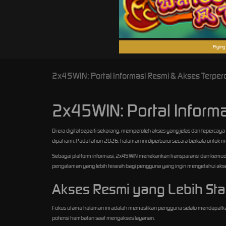
Flying
2x45WIN: Portal Informasi Resmi & Akses Terp
2x45WIN: Portal Inform
Di era digital seperti sekarang, memperoleh akses yang jelas dan tepercay
dipahami. Pada tahun 2026, halaman ini diperbarui secara berkala untuk 
Sebagai platform informasi, 2x45WIN menekankan transparansi dan kemud
pengalaman yang lebih terarah bagi pengguna yang ingin mengetahui akses
Akses Resmi yang Lebih Sta
Fokus utama halaman ini adalah memastikan pengguna selalu mendapatkan
potensi hambatan saat mengakses layanan.