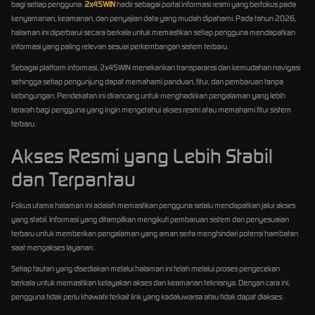
bagi setiap pengguna.
2x45WIN
hadir sebagai portal informasi resmi yang berfokus pada
kenyamanan, keamanan, dan penyajian data yang mudah dipahami. Pada tahun 2026,
halaman ini diperbarui secara berkala untuk memastikan setiap pengguna mendapatkan
informasi yang paling relevan sesuai perkembangan sistem terbaru.
Sebagai platform informasi, 2x45WIN menekankan transparansi dan kemudahan navigasi
sehingga setiap pengunjung dapat memahami panduan, fitur, dan pembaruan tanpa
kebingungan. Pendekatan ini dirancang untuk menghadirkan pengalaman yang lebih
terarah bagi pengguna yang ingin mengetahui akses resmi atau memahami fitur sistem
terbaru.
Akses Resmi yang Lebih Stabil
dan Terpantau
Fokus utama halaman ini adalah memastikan pengguna selalu mendapatkan jalur akses
yang stabil. Informasi yang ditampilkan mengikuti pembaruan sistem dan penyesuaian
terbaru untuk memberikan pengalaman yang aman serta menghindari potensi hambatan
saat mengakses layanan.
Setiap tautan yang disediakan melalui halaman ini telah melalui proses pengecekan
berkala untuk memastikan kelayakan akses dan keamanan teknisnya. Dengan cara ini,
pengguna tidak perlu khawatir terkait link yang kadaluwarsa atau tidak dapat diakses.