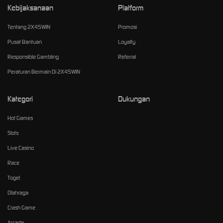
Kebijaksanaan
Platform
Tentang 2X45WIN
Promosi
Pusat Bantuan
Loyalty
Responsible Gambling
Referral
Peraturan Bermain Di 2X45WIN
Kategori
Dukungan
Hot Games
Slots
Live Casino
Race
Togel
Olahraga
Crash Game
Arcade