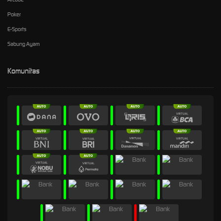
Poker
E-Sports
Sabung Ayam
Komunitas