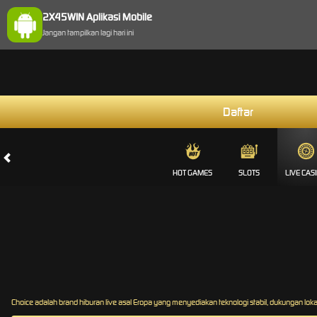
2X45WIN Aplikasi Mobile
Jangan tampilkan lagi hari ini
Daftar
HOT GAMES
SLOTS
LIVE CAS
Choice adalah brand hiburan live asal Eropa yang menyediakan teknologi stabil, dukungan loka