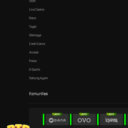
Slots
Live Casino
Race
Togel
Olahraga
Crash Game
Arcade
Poker
E-Sports
Sabung Ayam
Komunitas