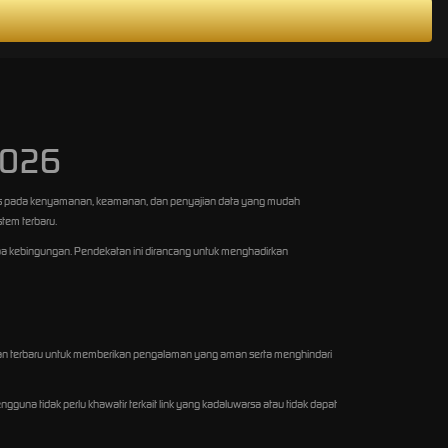
2026
okus pada kenyamanan, keamanan, dan penyajian data yang mudah
tem terbaru.
a kebingungan. Pendekatan ini dirancang untuk menghadirkan
aian terbaru untuk memberikan pengalaman yang aman serta menghindari
guna tidak perlu khawatir terkait link yang kadaluwarsa atau tidak dapat