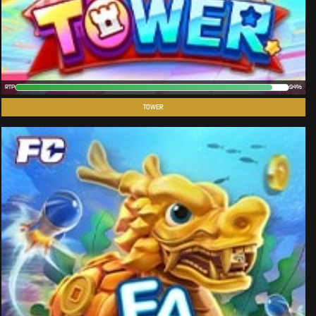
RTP
94%
TOWER