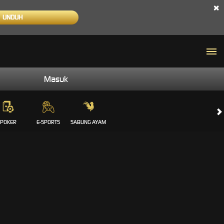
×
UNDUH
Masuk
POKER
E-SPORTS
SABUNG AYAM