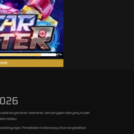
87%
UNTER
2026
okus pada kenyamanan, keamanan, dan penyajian data yang mudah
tem terbaru.
a kebingungan. Pendekatan ini dirancang untuk menghadirkan