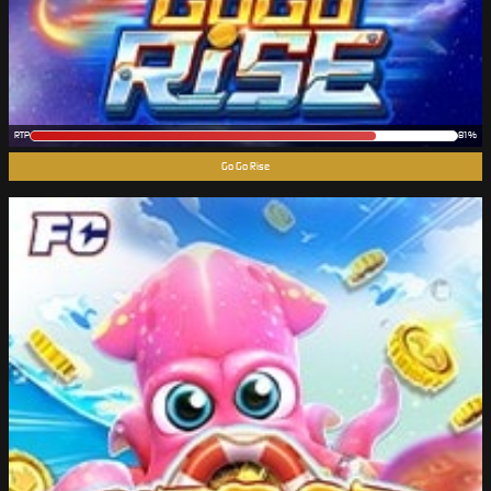
RTP
81%
Go Go Rise