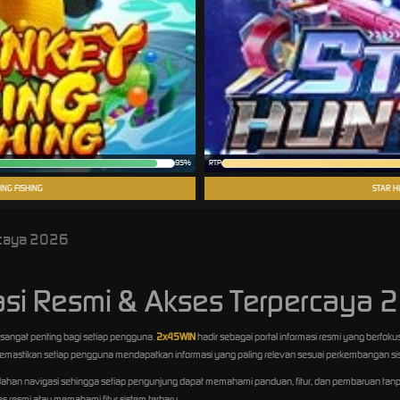
95%
RTP
ING FISHING
STAR H
ercaya 2026
asi Resmi & Akses Terpercaya 
a sangat penting bagi setiap pengguna.
2x45WIN
hadir sebagai portal informasi resmi yang berf
memastikan setiap pengguna mendapatkan informasi yang paling relevan sesuai perkembangan sis
ahan navigasi sehingga setiap pengunjung dapat memahami panduan, fitur, dan pembaruan tanp
 resmi atau memahami fitur sistem terbaru.