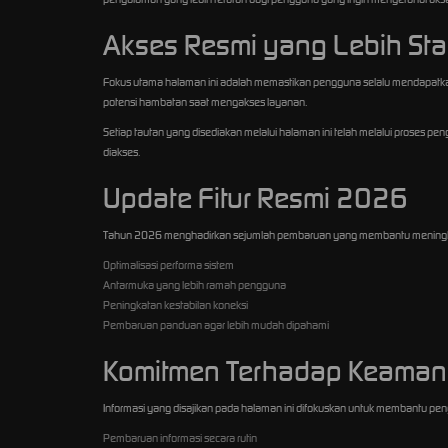
Akses Resmi yang Lebih Sta
Fokus utama halaman ini adalah memastikan pengguna selalu mendapatkan
potensi hambatan saat mengakses layanan.
Setiap tautan yang disediakan melalui halaman ini telah melalui proses pe
diakses.
Update Fitur Resmi 2026
Tahun 2026 menghadirkan sejumlah pembaruan yang membantu meningkatkan
Optimalisasi performa sistem
Antarmuka yang lebih ramah pengguna
Peningkatan kestabilan koneksi
Pembaruan panduan agar lebih mudah dipahami
Komitmen Terhadap Keamana
Informasi yang disajikan pada halaman ini difokuskan untuk membantu peng
Pembaruan informasi secara rutin