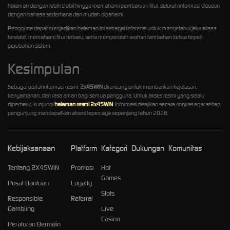
halaman dengan lebih stabil hingga memahami pembaruan fitur, seluruh informasi disusun
dengan bahasa sederhana dan mudah dipahami.
Pengguna dapat menjadikan halaman ini sebagai referensi untuk mengetahui jalur akses
terstabil, memahami fitur terbaru, serta memperoleh arahan tambahan ketika terjadi
perubahan sistem.
Kesimpulan
Sebagai portal informasi resmi,
2x45WIN
dirancang untuk memberikan kejelasan,
kenyamanan, dan rasa aman bagi semua pengguna. Untuk akses resmi yang selalu
diperbarui, kunjungi
halaman resmi 2x45WIN
. Informasi disajikan secara ringkas agar setiap
pengunjung mendapatkan akses tepercaya sepanjang tahun 2026.
Kebijaksanaan
Platform
Kategori
Dukungan
Komunitas
Tentang 2X45WIN
Promosi
Hot
Games
Pusat Bantuan
Loyalty
Slots
Responsible
Referral
Gambling
Live
Casino
Peraturan Bermain