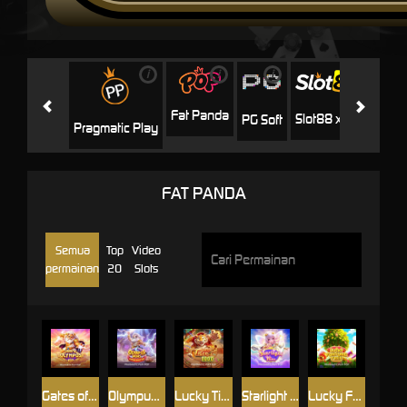
i
i
i
i
i
Facha
Fat Panda
Slot88 x PP
PG Soft
Pragmatic Play
FAT PANDA
Semua
Top
Video
permainan
20
Slots
Gates of Olympus POP
Olympus Wins
Lucky Tiger 1000
Starlight Wins
Lucky Fortune Tree