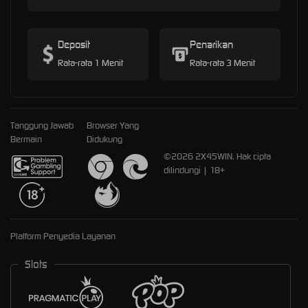
Deposit
Penarikan
Rata-rata 1 Menit
Rata-rata 3 Menit
Tanggung Jawab
Browser Yang
Bermain
Didukung
©2026 2X45WIN. Hak cipta
dilindungi | 18+
Platform Penyedia Layanan
Slots