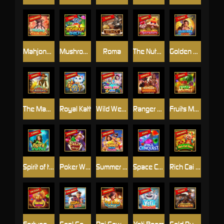
Mahjong Princess
Mushroom Bandit
Roma
The Nutcrackers
Golden Moon Empire
The Maya Myth
Royal Katt
Wild Wet Win
Ranger Showdown
Fruits Mania
Spirit of the Sea
Poker Ways
Summer Splash Paradise
Space Conquest
Rich Cai Shen