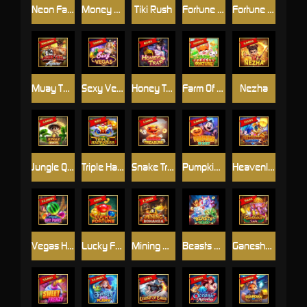
Neon Fantasy
Money Dragon
Tiki Rush
Fortune Jewels II
Fortune Jewels I
Muay Thai Fighter
Sexy Vegas
Honey Trap
Farm Of Fortune
Nezha
Jungle Quest
Triple Happiness
Snake Treasure
Pumpkins Go Lucky
Heavenly Fortunes 2
Vegas Hot Fruit
Lucky Fortune
Mining Bonanza
Beasts Of Luck
Ganesha Luck