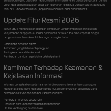
Setiap tautan yang disediakan melalui halaman ini telah melalui proses pengecekan berkala
untuk memastikan kelayakan akses dan keamanan teknisnya. Dengan cara ini, pengguna
tidak perlu khawatir terkait link yang kadaluwarsa atau tidak dapat diakses.
Update Fitur Resmi 2026
Tahun 2026 menghadirkan sejumlah pembaruan yang membantu meningkatkan
kenyamanan pengguna, mulai dari optimalisasi performa, tampilan responsif, hingga
penyesuaian antarmuka untuk berbagai perangkat terbaru.
Optimalisasi performa sistem
Antarmuka yang lebih ramah pengguna
Peningkatan kestabilan koneksi
Pembaruan panduan agar lebih mudah dipahami
Komitmen Terhadap Keamanan &
Kejelasan Informasi
Informasi yang disajikan pada halaman ini difokuskan untuk membantu pengguna
mengenali akses resmi, memahami fungsi fitur, serta memastikan setiap data yang
ditampilkan relevan dan diperbarui secara konsisten.
Pembaruan informasi secara rutin
Penyajian data yang relevan dan tidak berlebihan
Struktur konten yang mudah diikuti