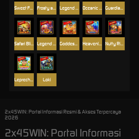
Sweet Frenzy
Frosty and Flamy
Legend Of Eagle
Oceanic Melodies
Guardian of the Museum
Safari Blitz
Legend of Nian
Goddess Of Egypt
Heavenly Fortunes
Nutty Riches
Leprechaun Bonanza
Loki
2x45WIN: Portal Informasi Resmi & Akses Terpercaya
2026
2x45WIN: Portal Informasi