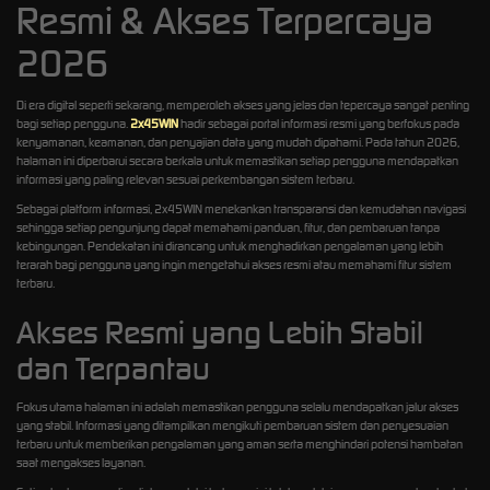
Resmi & Akses Terpercaya
2026
Di era digital seperti sekarang, memperoleh akses yang jelas dan tepercaya sangat penting
bagi setiap pengguna.
2x45WIN
hadir sebagai portal informasi resmi yang berfokus pada
kenyamanan, keamanan, dan penyajian data yang mudah dipahami. Pada tahun 2026,
halaman ini diperbarui secara berkala untuk memastikan setiap pengguna mendapatkan
informasi yang paling relevan sesuai perkembangan sistem terbaru.
Sebagai platform informasi, 2x45WIN menekankan transparansi dan kemudahan navigasi
sehingga setiap pengunjung dapat memahami panduan, fitur, dan pembaruan tanpa
kebingungan. Pendekatan ini dirancang untuk menghadirkan pengalaman yang lebih
terarah bagi pengguna yang ingin mengetahui akses resmi atau memahami fitur sistem
terbaru.
Akses Resmi yang Lebih Stabil
dan Terpantau
Fokus utama halaman ini adalah memastikan pengguna selalu mendapatkan jalur akses
yang stabil. Informasi yang ditampilkan mengikuti pembaruan sistem dan penyesuaian
terbaru untuk memberikan pengalaman yang aman serta menghindari potensi hambatan
saat mengakses layanan.