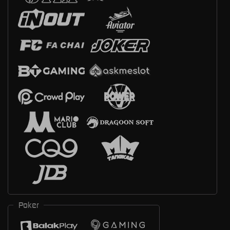
Poker