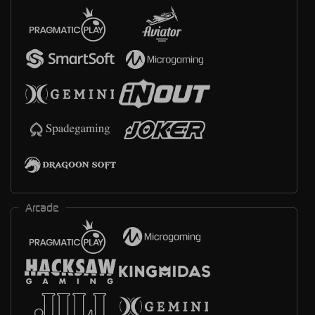
Arcade