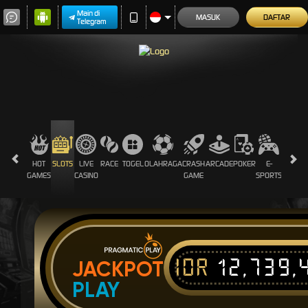
Main di
MASUK
DAFTAR
Telegram
HOT
SLOTS
LIVE
RACE
TOGEL
OLAHRAGA
CRASH
ARCADE
POKER
E-
SABUN
GAMES
CASINO
GAME
SPORTS
AYAM
IDR
12,739,
JACKPOT
PLAY