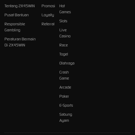
Tentang 2X45WIN
Promosi
Hot
Games
Pusat Bantuan
Loyalty
Slots
Responsible
Referral
Gambling
Live
Casino
Peraturan Bermain
Di 2X45WIN
Race
Togel
Olahraga
Crash
Game
Arcade
Poker
E-Sports
Sabung
Ayam