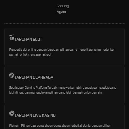
Sabung
Ayam
TARUHAN SLOT
Penyedia slot online dengan beragam pilihan game menarik yang memudahkan
pemain untuk mencapai jackpot
TARUHAN OLAHRAGA
Sportsbook Gaming Platform Terbaik menawarkan lebih banyak game, odds yang
lebih tinggi, dan menyediakan pilihan yang lebih banyak untuk pemain.
TARUHAN LIVE KASINO
Platform Pilihan bagi perusahaan-perusahaan terbaik di dunia, dengan pilihan