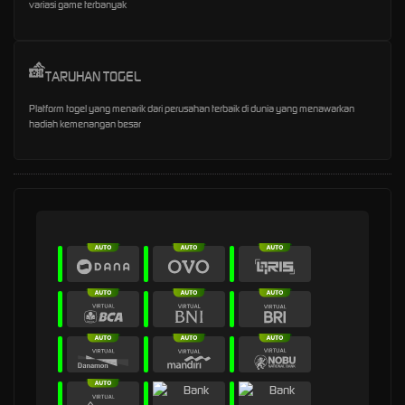
variasi game terbanyak
TARUHAN TOGEL
Platform togel yang menarik dari perusahan terbaik di dunia yang menawarkan
hadiah kemenangan besar