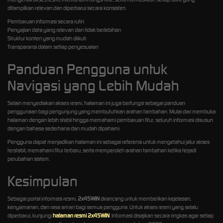
ditampilkan relevan dan diperbarui secara konsisten.
Pembaruan informasi secara rutin
Penyajian data yang relevan dan tidak berlebihan
Struktur konten yang mudah diikuti
Transparansi dalam setiap penyesuaian
Panduan Pengguna untuk
Navigasi yang Lebih Mudah
Selain menyediakan akses resmi, halaman ini juga berfungsi sebagai panduan
penggunaan bagi pengunjung yang membutuhkan arahan tambahan. Mulai dari membuka
halaman dengan lebih stabil hingga memahami pembaruan fitur, seluruh informasi disusun
dengan bahasa sederhana dan mudah dipahami.
Pengguna dapat menjadikan halaman ini sebagai referensi untuk mengetahui jalur akses
terstabil, memahami fitur terbaru, serta memperoleh arahan tambahan ketika terjadi
perubahan sistem.
Kesimpulan
Sebagai portal informasi resmi,
2x45WIN
dirancang untuk memberikan kejelasan,
kenyamanan, dan rasa aman bagi semua pengguna. Untuk akses resmi yang selalu
diperbarui, kunjungi
halaman resmi 2x45WIN
. Informasi disajikan secara ringkas agar setiap