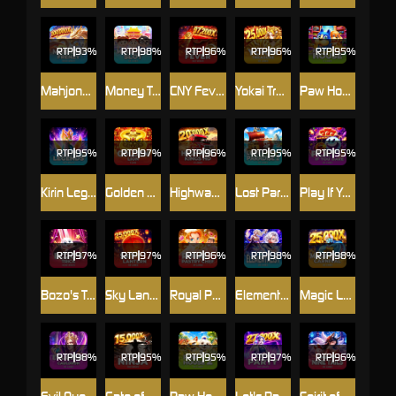
RTP
RTP
98%
RTP
96%
RTP
RTP
95%
Mahjong Frenzy : Tiles of Fortunes
Money Tree Slot
CNY Fever
Yokai Treasure
Paw House
RTP
RTP
97%
RTP
96%
RTP
95%
RTP
Kirin Legends
Golden Lion
Highway Kings HD
Lost Paradise 2
Play If You Dare
RTP
97%
RTP
97%
RTP
96%
RTP
RTP
98%
Bozo's Trick
Sky Lantern
Royal Pastry Chef
Elementalist
Magic Lamp Carnival
RTP
98%
RTP
RTP
95%
RTP
RTP