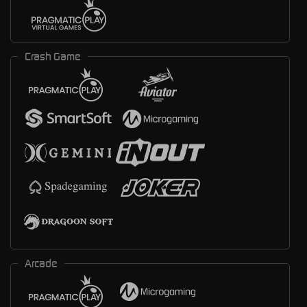
Crash Game
Arcade