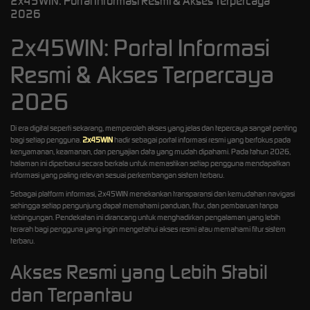
2x45WIN: Portal Informasi Resmi & Akses Terpercaya
2026
2x45WIN: Portal Informasi
Resmi & Akses Terpercaya
2026
Di era digital seperti sekarang, memperoleh akses yang jelas dan tepercaya sangat penting
bagi setiap pengguna.
2x45WIN
hadir sebagai portal informasi resmi yang berfokus pada
kenyamanan, keamanan, dan penyajian data yang mudah dipahami. Pada tahun 2026,
halaman ini diperbarui secara berkala untuk memastikan setiap pengguna mendapatkan
informasi yang paling relevan sesuai perkembangan sistem terbaru.
Sebagai platform informasi, 2x45WIN menekankan transparansi dan kemudahan navigasi
sehingga setiap pengunjung dapat memahami panduan, fitur, dan pembaruan tanpa
kebingungan. Pendekatan ini dirancang untuk menghadirkan pengalaman yang lebih
terarah bagi pengguna yang ingin mengetahui akses resmi atau memahami fitur sistem
terbaru.
Akses Resmi yang Lebih Stabil
dan Terpantau