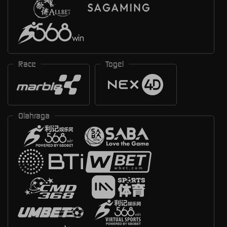
Race
Togel
Olahraga