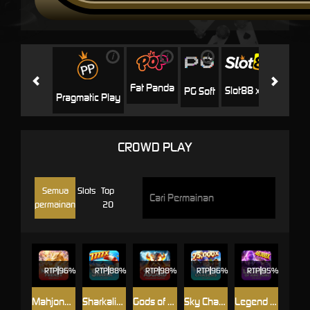
i
i
i
i
i
Facha
Fat Panda
Slot88 x PP
PG Soft
Pragmatic Play
CROWD PLAY
Semua
Slots
Top
permainan
20
RTP
96%
RTP
88%
RTP
98%
RTP
96%
RTP
Mahjong Frenzy
Sharkalicious
Gods of Asgard
Sky Chasers
Legend of King Kong