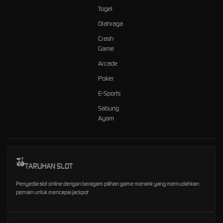
Togel
Olahraga
Crash
Game
Arcade
Poker
E-Sports
Sabung
Ayam
TARUHAN SLOT
Penyedia slot online dengan beragam pilihan game menarik yang memudahkan
pemain untuk mencapai jackpot