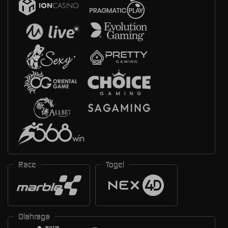
Race
Togel
Olahraga