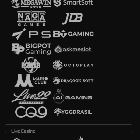
Live Casino