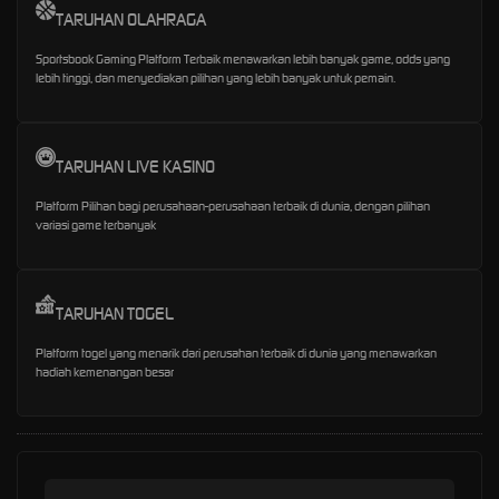
TARUHAN OLAHRAGA
Sportsbook Gaming Platform Terbaik menawarkan lebih banyak game, odds yang
lebih tinggi, dan menyediakan pilihan yang lebih banyak untuk pemain.
TARUHAN LIVE KASINO
Platform Pilihan bagi perusahaan-perusahaan terbaik di dunia, dengan pilihan
variasi game terbanyak
TARUHAN TOGEL
Platform togel yang menarik dari perusahan terbaik di dunia yang menawarkan
hadiah kemenangan besar