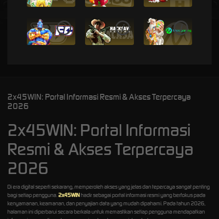
i
i
i
2x45WIN: Portal Informasi Resmi & Akses Terpercaya
2026
2x45WIN: Portal Informasi
Resmi & Akses Terpercaya
2026
Di era digital seperti sekarang, memperoleh akses yang jelas dan tepercaya sangat penting
bagi setiap pengguna.
2x45WIN
hadir sebagai portal informasi resmi yang berfokus pada
kenyamanan, keamanan, dan penyajian data yang mudah dipahami. Pada tahun 2026,
halaman ini diperbarui secara berkala untuk memastikan setiap pengguna mendapatkan