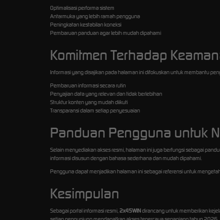
Optimalisasi performa sistem
Antarmuka yang lebih ramah pengguna
Peningkatan kestabilan koneksi
Pembaruan panduan agar lebih mudah dipahami
Komitmen Terhadap Keamana
Informasi yang disajikan pada halaman ini difokuskan untuk membantu peng
Pembaruan informasi secara rutin
Penyajian data yang relevan dan tidak berlebihan
Struktur konten yang mudah diikuti
Transparansi dalam setiap penyesuaian
Panduan Pengguna untuk N
Selain menyediakan akses resmi, halaman ini juga berfungsi sebagai pa
informasi disusun dengan bahasa sederhana dan mudah dipahami.
Pengguna dapat menjadikan halaman ini sebagai referensi untuk mengetahui 
Kesimpulan
Sebagai portal informasi resmi,
2x45WIN
dirancang untuk memberikan kejel
setiap pengunjung mendapatkan akses tepercaya sepanjang tahun 2026.