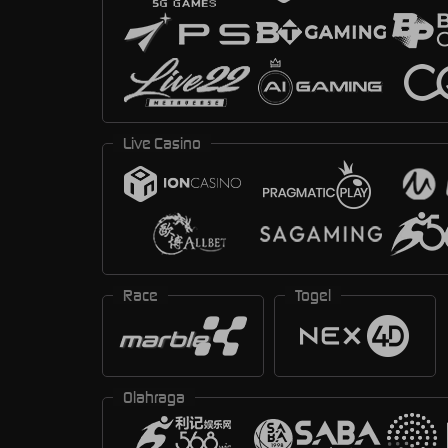
Live Casino
Race
Togel
Olahraga