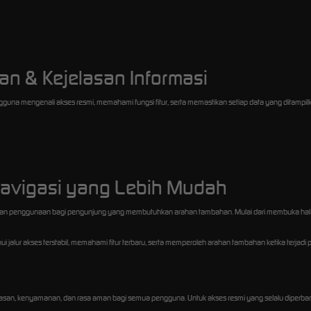
n & Kejelasan Informasi
guna mengenali akses resmi, memahami fungsi fitur, serta memastikan setiap data yang ditampilka
avigasi yang Lebih Mudah
nduan penggunaan bagi pengunjung yang membutuhkan arahan tambahan. Mulai dari membuka hala
jalur akses terstabil, memahami fitur terbaru, serta memperoleh arahan tambahan ketika terjadi 
asan, kenyamanan, dan rasa aman bagi semua pengguna. Untuk akses resmi yang selalu diperbaru