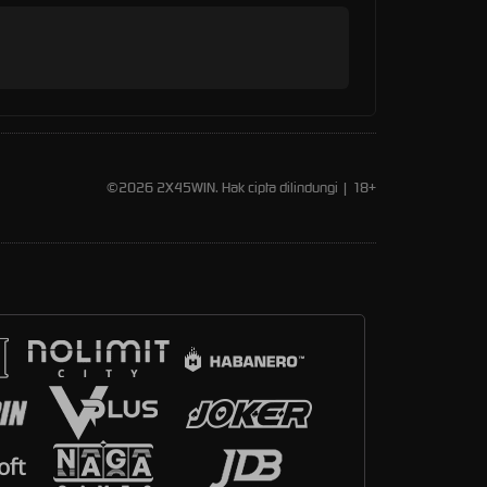
©2026 2X45WIN. Hak cipta dilindungi | 18+