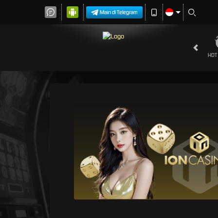
Main di Telegram
HOT