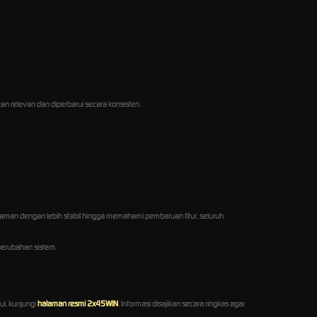
n relevan dan diperbarui secara konsisten.
man dengan lebih stabil hingga memahami pembaruan fitur, seluruh
perubahan sistem.
i, kunjungi
halaman resmi 2x45WIN
. Informasi disajikan secara ringkas agar