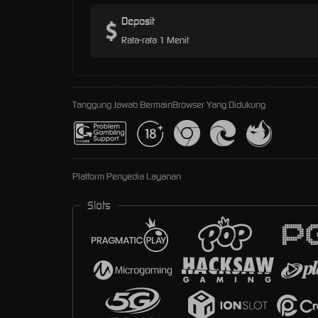
Deposit
Rata-rata 1 Menit
Tanggung Jawab Bermain
Browser Yang Didukung
Platform Penyedia Layanan
Slots