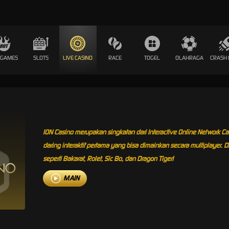
 GAMES
SLOTS
LIVE CASINO
RACE
TOGEL
OLAHRAGA
CRASH
ION Casino merupakan singkatan dari Interactive Online Network Ca
daring interaktif pertama yang bisa dimainkan secara multiplayer.
seperti Bakarat, Rolet, Sic Bo, dan Dragon Tiger!
MAIN