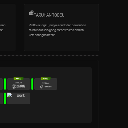
TARUHAN TOGEL
haan
Platform togel yang menarik dari perusahan
ame
terbaik di dunia yang menawarkan hadiah
kemenangan besar