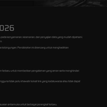
2026
okus pada kenyamanan, keamanan, dan penyajian data yang mudah dipahami.
u.
a kebingungan. Pendekatan ini dirancang untuk menghadirkan
aian terbaru untuk memberikan pengalaman yang aman serta menghindari
guna tidak perlu khawatir terkait link yang kadaluwarsa atau tidak dapat
aian antarmuka untuk berbagai perangkat terbaru.