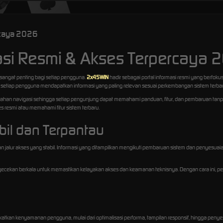
rcaya 2026
asi Resmi & Akses Terpercaya 
a sangat penting bagi setiap pengguna.
2x45WIN
hadir sebagai portal informasi resmi yang berf
 setiap pengguna mendapatkan informasi yang paling relevan sesuai perkembangan sistem terbar
ahan navigasi sehingga setiap pengunjung dapat memahami panduan, fitur, dan pembaruan tanp
 resmi atau memahami fitur sistem terbaru.
bil dan Terpantau
jalur akses yang stabil. Informasi yang ditampilkan mengikuti pembaruan sistem dan penyesu
ngecekan berkala untuk memastikan kelayakan akses dan keamanan teknisnya. Dengan cara ini, peng
 kenyamanan pengguna, mulai dari optimalisasi performa, tampilan responsif, hingga penyesu