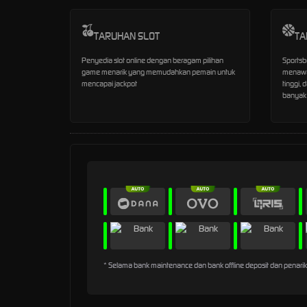
TARUHAN SLOT
TA
Penyedia slot online dengan beragam pilihan
Sportsb
game menarik yang memudahkan pemain untuk
menawar
mencapai jackpot
tinggi,
banyak 
* Selama bank maintenance dan bank offline deposit dan penarik