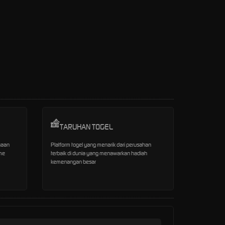
TARUHAN TOGEL
haan
Platform togel yang menarik dari perusahan
ame
terbaik di dunia yang menawarkan hadiah
kemenangan besar