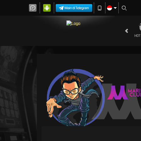
Main di Telegram
HOT