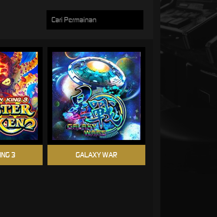
ING 3
GALAXY WAR