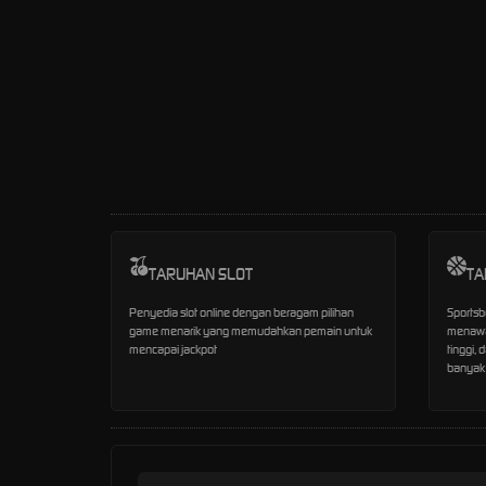
TARUHAN SLOT
TA
Penyedia slot online dengan beragam pilihan
Sportsb
game menarik yang memudahkan pemain untuk
menawar
mencapai jackpot
tinggi,
banyak 