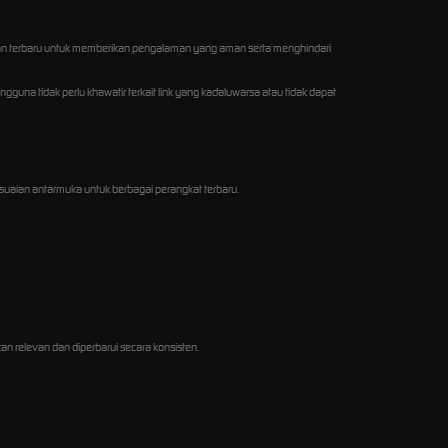
aian terbaru untuk memberikan pengalaman yang aman serta menghindari
guna tidak perlu khawatir terkait link yang kadaluwarsa atau tidak dapat
aian antarmuka untuk berbagai perangkat terbaru.
n relevan dan diperbarui secara konsisten.