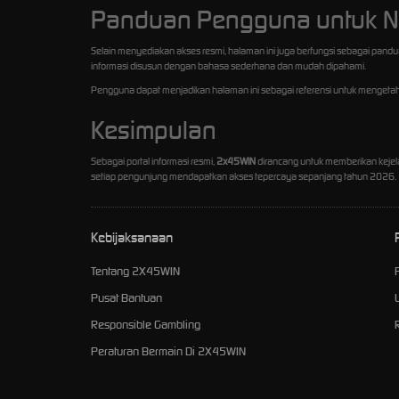
Panduan Pengguna untuk N
Selain menyediakan akses resmi, halaman ini juga berfungsi sebagai pa
informasi disusun dengan bahasa sederhana dan mudah dipahami.
Pengguna dapat menjadikan halaman ini sebagai referensi untuk mengetahui 
Kesimpulan
Sebagai portal informasi resmi,
2x45WIN
dirancang untuk memberikan kejel
setiap pengunjung mendapatkan akses tepercaya sepanjang tahun 2026.
Kebijaksanaan
Tentang 2X45WIN
Pusat Bantuan
Responsible Gambling
Peraturan Bermain Di 2X45WIN