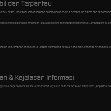
bil dan Terpantau
jalur akses yang stabil. Informasi yang ditampilkan mengikuti pembaruan sistem dan penyesu
ngecekan berkala untuk memastikan kelayakan akses dan keamanan teknisnya. Dengan cara ini, peng
 kenyamanan pengguna, mulai dari optimalisasi performa, tampilan responsif, hingga penyesu
n & Kejelasan Informasi
guna mengenali akses resmi, memahami fungsi fitur, serta memastikan setiap data yang ditampilka