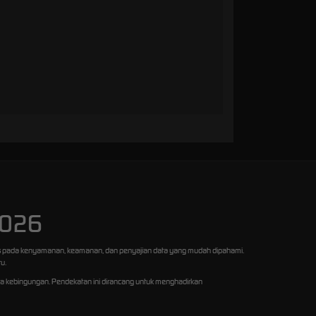
2026
okus pada kenyamanan, keamanan, dan penyajian data yang mudah dipahami.
u.
a kebingungan. Pendekatan ini dirancang untuk menghadirkan