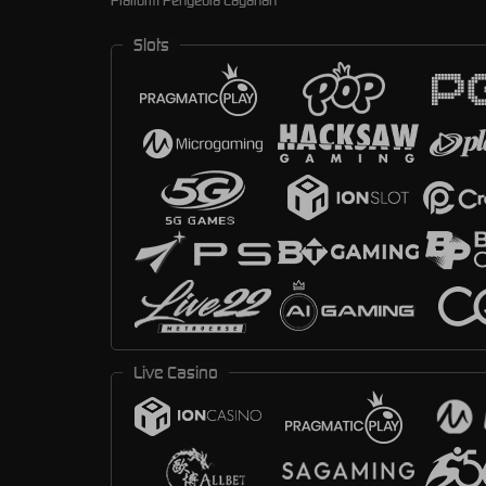
Platform Penyedia Layanan
Slots
Live Casino