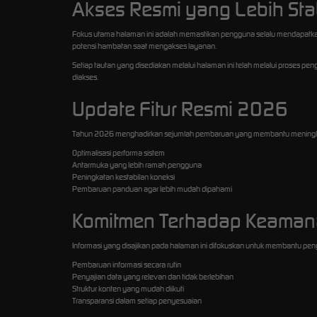
Akses Resmi yang Lebih Sta
Fokus utama halaman ini adalah memastikan pengguna selalu mendapatkan 
potensi hambatan saat mengakses layanan.
Setiap tautan yang disediakan melalui halaman ini telah melalui proses pe
diakses.
Update Fitur Resmi 2026
Tahun 2026 menghadirkan sejumlah pembaruan yang membantu meningkatkan
Optimalisasi performa sistem
Antarmuka yang lebih ramah pengguna
Peningkatan kestabilan koneksi
Pembaruan panduan agar lebih mudah dipahami
Komitmen Terhadap Keamana
Informasi yang disajikan pada halaman ini difokuskan untuk membantu peng
Pembaruan informasi secara rutin
Penyajian data yang relevan dan tidak berlebihan
Struktur konten yang mudah diikuti
Transparansi dalam setiap penyesuaian