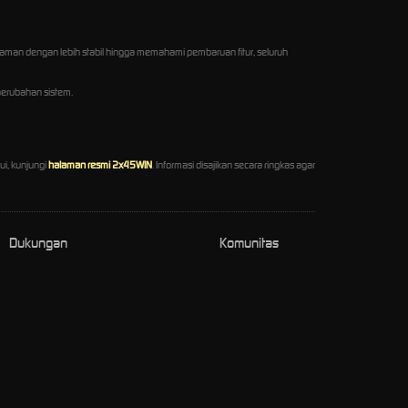
man dengan lebih stabil hingga memahami pembaruan fitur, seluruh
perubahan sistem.
i, kunjungi
halaman resmi 2x45WIN
. Informasi disajikan secara ringkas agar
Dukungan
Komunitas