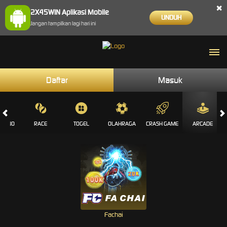
×
2X45WIN Aplikasi Mobile
UNDUH
Jangan tampilkan lagi hari ini
Daftar
Masuk
CASINO
RACE
TOGEL
OLAHRAGA
CRASH GAME
ARCADE
Fachai