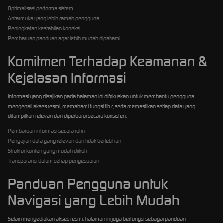
Optimalisasi performa sistem
Antarmuka yang lebih ramah pengguna
Peningkatan kestabilan koneksi
Pembaruan panduan agar lebih mudah dipahami
Komitmen Terhadap Keamanan &
Kejelasan Informasi
Informasi yang disajikan pada halaman ini difokuskan untuk membantu pengguna
mengenali akses resmi, memahami fungsi fitur, serta memastikan setiap data yang
ditampilkan relevan dan diperbarui secara konsisten.
Pembaruan informasi secara rutin
Penyajian data yang relevan dan tidak berlebihan
Struktur konten yang mudah diikuti
Transparansi dalam setiap penyesuaian
Panduan Pengguna untuk
Navigasi yang Lebih Mudah
Selain menyediakan akses resmi, halaman ini juga berfungsi sebagai panduan