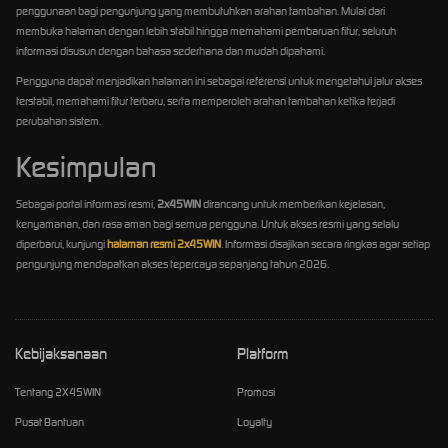
penggunaan bagi pengunjung yang membutuhkan arahan tambahan. Mulai dari
membuka halaman dengan lebih stabil hingga memahami pembaruan fitur, seluruh
informasi disusun dengan bahasa sederhana dan mudah dipahami.
Pengguna dapat menjadikan halaman ini sebagai referensi untuk mengetahui jalur akses
terstabil, memahami fitur terbaru, serta memperoleh arahan tambahan ketika terjadi
perubahan sistem.
Kesimpulan
Sebagai portal informasi resmi,
2x45WIN
dirancang untuk memberikan kejelasan,
kenyamanan, dan rasa aman bagi semua pengguna. Untuk akses resmi yang selalu
diperbarui, kunjungi
halaman resmi 2x45WIN
. Informasi disajikan secara ringkas agar setiap
pengunjung mendapatkan akses tepercaya sepanjang tahun 2026.
Kebijaksanaan
Platform
Tentang 2X45WIN
Promosi
Pusat Bantuan
Loyalty