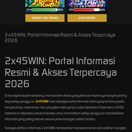
RTP
95%
RTP
80%
MONKEY KING FISHING
STAR HUNTER
2x45WIN: Portal Informasi Resmi & Akses Terpercaya
2026
2x45WIN: Portal Informasi
Resmi & Akses Terpercaya
2026
Di era digital seperti sekarang, memperoleh akses yang jelas dan tepercaya sangat penting
bagi setiap pengguna.
2x45WIN
hadir sebagai portal informasi resmi yang berfokus pada
kenyamanan, keamanan, dan penyajian data yang mudah dipahami. Pada tahun 2026,
halaman ini diperbarui secara berkala untuk memastikan setiap pengguna mendapatkan
informasi yang paling relevan sesuai perkembangan sistem terbaru.
Sebagai platform informasi, 2x45WIN menekankan transparansi dan kemudahan navigasi