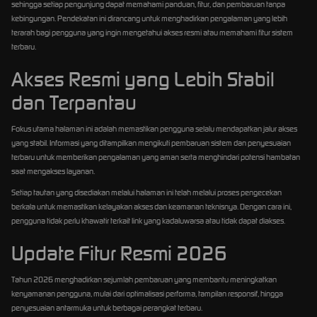
sehingga setiap pengunjung dapat memahami panduan, fitur, dan pembaruan tanpa
kebingungan. Pendekatan ini dirancang untuk menghadirkan pengalaman yang lebih
terarah bagi pengguna yang ingin mengetahui akses resmi atau memahami fitur sistem
terbaru.
Akses Resmi yang Lebih Stabil
dan Terpantau
Fokus utama halaman ini adalah memastikan pengguna selalu mendapatkan jalur akses
yang stabil. Informasi yang ditampilkan mengikuti pembaruan sistem dan penyesuaian
terbaru untuk memberikan pengalaman yang aman serta menghindari potensi hambatan
saat mengakses layanan.
Setiap tautan yang disediakan melalui halaman ini telah melalui proses pengecekan
berkala untuk memastikan kelayakan akses dan keamanan teknisnya. Dengan cara ini,
pengguna tidak perlu khawatir terkait link yang kadaluwarsa atau tidak dapat diakses.
Update Fitur Resmi 2026
Tahun 2026 menghadirkan sejumlah pembaruan yang membantu meningkatkan
kenyamanan pengguna, mulai dari optimalisasi performa, tampilan responsif, hingga
penyesuaian antarmuka untuk berbagai perangkat terbaru.