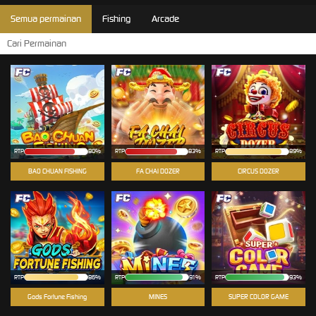
Semua permainan
Fishing
Arcade
RTP
80%
RTP
83%
RTP
89%
BAO CHUAN FISHING
FA CHAI DOZER
CIRCUS DOZER
RTP
86%
RTP
91%
RTP
93%
Gods Fortune Fishing
MINES
SUPER COLOR GAME